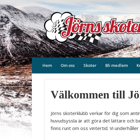
Facebook
Hem
Om oss
Skoter
Bli medlem
K
Välkommen till Jö
Jörns skoterklubb verkar för dig som anting
huvudsyssla är att göra det lättare och b
finns runt om oss vintertid. Vi underhålle