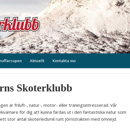
nuffarcupen
Aktuellt
Kontakta oss
rns Skoterklubb
en är friluft-, natur-, motor- eller träningsintresserad. Vår
ekvämare för dig att kunna färdas ut i den fantastiska natur som
r ett stor antal skoterledsmil runt Jörnstrakten med omnejd.