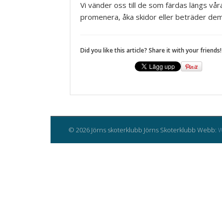
Vi vänder oss till de som färdas längs vå
promenera, åka skidor eller beträder dem
Did you like this article? Share it with your friends!
© 2026 Jörns skoterklubb Jörns Skoterklubb Webb:
W