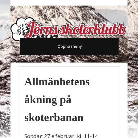
KNUFFARCUPEN
KONTAKTA OSS
BLI MEDLEM
AKTUELLT
OM OSS
SKOTER
HEM
Öppna meny
Allmänhetens
åkning på
skoterbanan
Söndag 27:e februari kl. 11-14